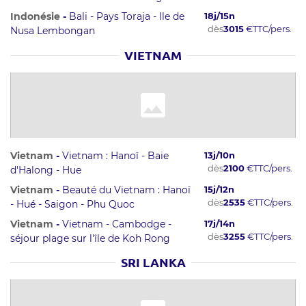
Indonésie
-
Bali - Pays Toraja - Ile de
18
j/
15
n
dès
3015
€
TTC/pers.
Nusa Lembongan
VIETNAM
Vietnam
-
Vietnam : Hanoï - Baie
13
j/
10
n
dès
2100
€
TTC/pers.
d'Halong - Hue
Vietnam
-
Beauté du Vietnam : Hanoï
15
j/
12
n
dès
2535
€
TTC/pers.
- Hué - Saigon - Phu Quoc
Vietnam
-
Vietnam - Cambodge -
17
j/
14
n
dès
3255
€
TTC/pers.
séjour plage sur l'île de Koh Rong
SRI LANKA