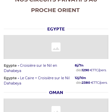
PROCHE ORIENT
EGYPTE
Egypte
-
Croisière sur le Nil en
8
j/
7
n
dès
1290
€
TTC/pers.
Dahabeya
Egypte
-
Le Caire + Croisière sur le Nil
12
j/
10
n
dès
2380
€
TTC/pers.
Dahabeya
OMAN