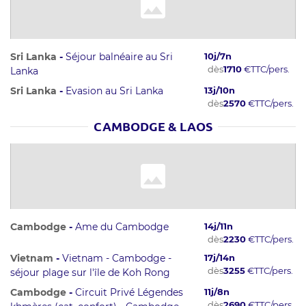
Sri Lanka
-
Séjour balnéaire au Sri
10
j/
7
n
dès
1710
€
TTC/pers.
Lanka
Sri Lanka
-
Evasion au Sri Lanka
13
j/
10
n
dès
2570
€
TTC/pers.
CAMBODGE & LAOS
Cambodge
-
Ame du Cambodge
14
j/
11
n
dès
2230
€
TTC/pers.
Vietnam
-
Vietnam - Cambodge -
17
j/
14
n
dès
3255
€
TTC/pers.
séjour plage sur l'île de Koh Rong
Cambodge
-
Circuit Privé Légendes
11
j/
8
n
dès
2690
€
TTC/pers.