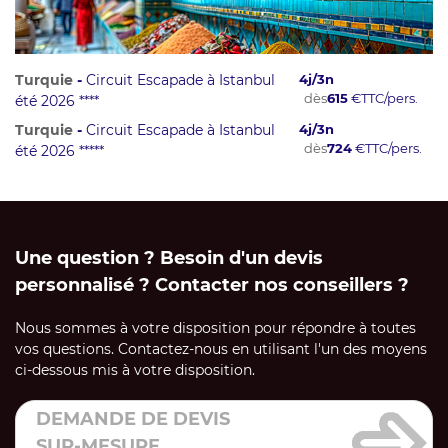
Turquie
-
Circuit Escapade à Istanbul
4
j/
3
n
dès
615
€
TTC/pers.
été 2026 ****
Turquie
-
Circuit Escapade à Istanbul
4
j/
3
n
dès
724
€
TTC/pers.
été 2026 *****
Une question ? Besoin d'un devis
personnalisé ? Contacter nos conseillers ?
Nous sommes à votre disposition pour répondre à toutes
vos questions. Contactez-nous en utilisant l'un des moyens
ci-dessous mis à votre disposition.
DEMANDE DE DEVIS
SUR-MESURE