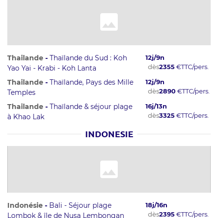
Thailande
-
Thaïlande du Sud : Koh
12
j/
9
n
dès
2355
€
TTC/pers.
Yao Yai - Krabi - Koh Lanta
Thailande
-
Thaïlande, Pays des Mille
12
j/
9
n
dès
2890
€
TTC/pers.
Temples
Thailande
-
Thaïlande & séjour plage
16
j/
13
n
dès
3325
€
TTC/pers.
à Khao Lak
INDONESIE
Indonésie
-
Bali - Séjour plage
18
j/
16
n
dès
2395
€
TTC/pers.
Lombok & île de Nusa Lembongan