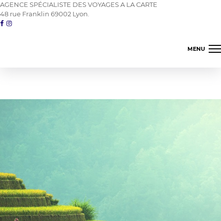
AGENCE SPÉCIALISTE DES VOYAGES A LA CARTE
48 rue Franklin 69002 Lyon.
MENU
Amerique du nord
Asie proche orient
Amerique latine
Les îles
Océanie
Terres d'Afrique
04 78 42 98 82