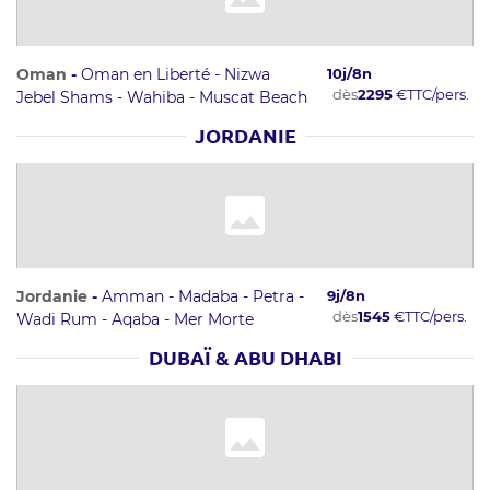
Oman
-
Oman en Liberté - Nizwa
10
j/
8
n
dès
2295
€
TTC/pers.
Jebel Shams - Wahiba - Muscat Beach
JORDANIE
Jordanie
-
Amman - Madaba - Petra -
9
j/
8
n
dès
1545
€
TTC/pers.
Wadi Rum - Aqaba - Mer Morte
DUBAÏ & ABU DHABI