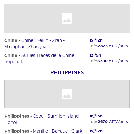
Chine
-
Chine : Pekin - Xi'an -
15
j/
12
n
dès
2825
€
TTC/pers.
Shanghai - Zhangjiajie
Chine
-
Sur les Traces de la Chine
12
j/
9
n
dès
3390
€
TTC/pers.
Impériale
PHILIPPINES
Philippines
-
Cebu - Sumilon Island -
16
j/
13
n
dès
2670
€
TTC/pers.
Bohol
Philippines
-
Manille - Banaue - Clark
15
j/
12
n