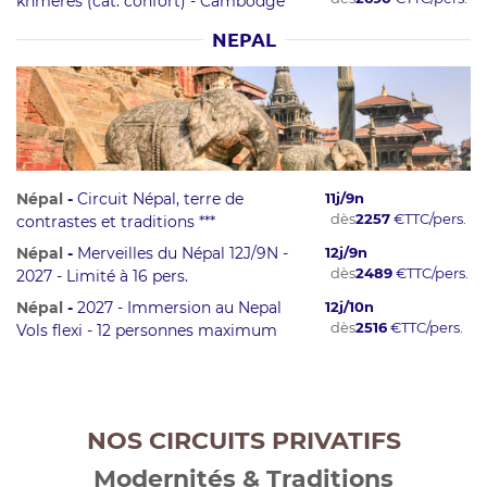
khmères (cat. confort) - Cambodge
NEPAL
Népal
-
Circuit Népal, terre de
11
j/
9
n
dès
2257
€
TTC/pers.
contrastes et traditions ***
Népal
-
Merveilles du Népal 12J/9N -
12
j/
9
n
dès
2489
€
TTC/pers.
2027 - Limité à 16 pers.
Népal
-
2027 - Immersion au Nepal
12
j/
10
n
dès
2516
€
TTC/pers.
Vols flexi - 12 personnes maximum
NOS CIRCUITS PRIVATIFS
Modernités & Traditions