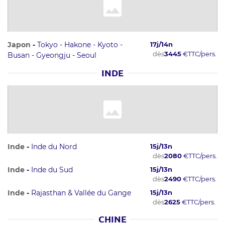
Japon
-
Tokyo - Hakone - Kyoto -
17
j/
14
n
dès
3445
€
TTC/pers.
Busan - Gyeongju - Seoul
INDE
Inde
-
Inde du Nord
15
j/
13
n
dès
2080
€
TTC/pers.
Inde
-
Inde du Sud
15
j/
13
n
dès
2490
€
TTC/pers.
Inde
-
Rajasthan & Vallée du Gange
15
j/
13
n
dès
2625
€
TTC/pers.
CHINE