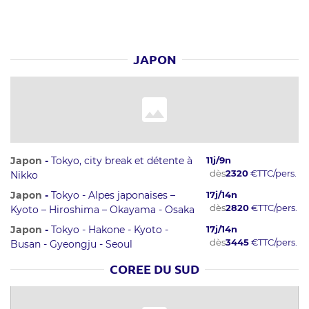
JAPON
Japon
-
Tokyo, city break et détente à
11
j/
9
n
dès
2320
€
TTC/pers.
Nikko
Japon
-
Tokyo - Alpes japonaises –
17
j/
14
n
dès
2820
€
TTC/pers.
Kyoto – Hiroshima – Okayama - Osaka
Japon
-
Tokyo - Hakone - Kyoto -
17
j/
14
n
dès
3445
€
TTC/pers.
Busan - Gyeongju - Seoul
COREE DU SUD