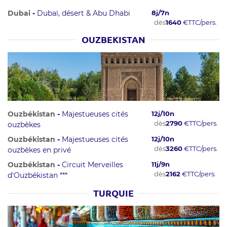
Dubai
-
Dubaï, désert & Abu Dhabi
8
j/
7
n
dès
1640
€
TTC/pers.
OUZBEKISTAN
Ouzbékistan
-
Majestueuses cités
12
j/
10
n
dès
2790
€
TTC/pers.
ouzbèkes
Ouzbékistan
-
Majestueuses cités
12
j/
10
n
dès
3260
€
TTC/pers.
ouzbèkes en privé
Ouzbékistan
-
Circuit Merveilles
11
j/
9
n
dès
2162
€
TTC/pers.
d'Ouzbékistan ***
TURQUIE