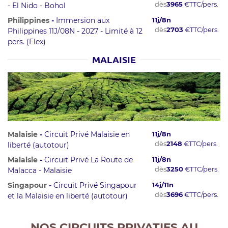
dès
3965
€
TTC/pers.
- El Nido - Bohol
Philippines
-
Immersion aux
11
j/
8
n
dès
2703
€
TTC/pers.
Philippines 11J/08N - 2027 - Limité à 12
pers. (Flex)
MALAISIE
Malaisie
-
Circuit Privé Malaisie en
11
j/
8
n
dès
2148
€
TTC/pers.
liberté (autotour)
Malaisie
-
Circuit Privé La Route de
11
j/
8
n
dès
3250
€
TTC/pers.
Malacca - Malaisie
Singapour
-
Circuit Privé Singapour
14
j/
11
n
dès
3696
€
TTC/pers.
et la Malaisie en liberté (autotour)
NOS CIRCUITS PRIVATIFS AU