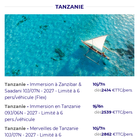
TANZANIE
Tanzanie
-
Immersion à Zanzibar &
10
j/
7
n
dès
2414
€
TTC/pers.
Saadani 10J/07N - 2027 - Limité à 6
pers/véhicule (Flex)
Tanzanie
-
Immersion en Tanzanie
9
j/
6
n
dès
2539
€
TTC/pers.
09J/06N - 2027 - Limité à 6
pers./véhicule
Tanzanie
-
Merveilles de Tanzanie
10
j/
7
n
dès
2862
€
TTC/pers.
10J/07N - 2027 - Limité à 6