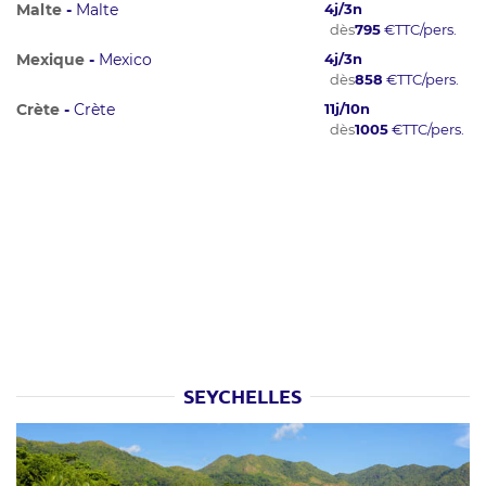
Malte
-
Malte
4
j/
3
n
dès
795
€
TTC/pers.
Mexique
-
Mexico
4
j/
3
n
dès
858
€
TTC/pers.
Crète
-
Crète
11
j/
10
n
dès
1005
€
TTC/pers.
SEYCHELLES