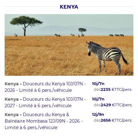
KENYA
Kenya
-
Douceurs du Kenya 10J/07N -
10
j/
7
n
dès
2235
€
TTC/pers.
2026 - Limité à 6 pers./véhicule
Kenya
-
Douceurs du Kenya 10J/07N -
10
j/
7
n
dès
2429
€
TTC/pers.
2027 - Limité à 6 pers./véhicule
Kenya
-
Douceurs du Kenya &
12
j/
9
n
dès
2656
€
TTC/pers.
Balnéaire Mombasa 12J/09N - 2026 -
Limité à 6 pers./véhicule