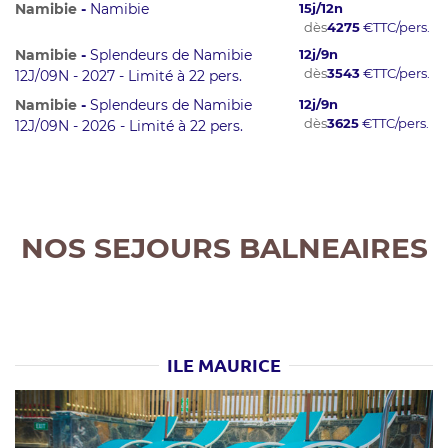
Namibie
-
Namibie
15
j/
12
n
dès
4275
€
TTC/pers.
Namibie
-
Splendeurs de Namibie
12
j/
9
n
dès
3543
€
TTC/pers.
12J/09N - 2027 - Limité à 22 pers.
Namibie
-
Splendeurs de Namibie
12
j/
9
n
dès
3625
€
TTC/pers.
12J/09N - 2026 - Limité à 22 pers.
NOS SEJOURS BALNEAIRES
ILE MAURICE