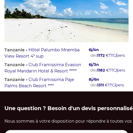
Tanzanie
-
Hôtel Palumbo Mnemba
6
j/
4
n
dès
1172
€
TTC/pers.
View Resort 4* sup
Tanzanie
-
Club Framissima Evasion
6
j/
3
n
dès
1182
€
TTC/pers.
Royal Mandarin Hotel & Resort *****
Tanzanie
-
Club Framissima Paje
8
j/
6
n
dès
1311
€
TTC/pers.
Palms Beach Resort ****
Une question ? Besoin d'un devis personnalisé
Nous sommes à votre disposition pour répondre à toutes vos q