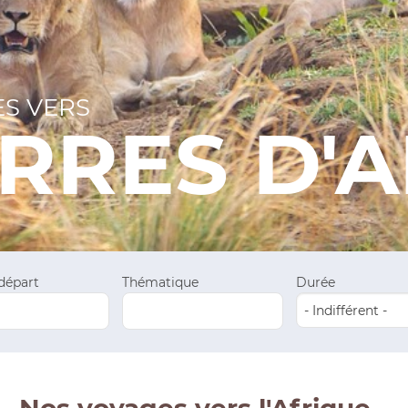
S VERS
ERRES D'
 départ
Thématique
Durée