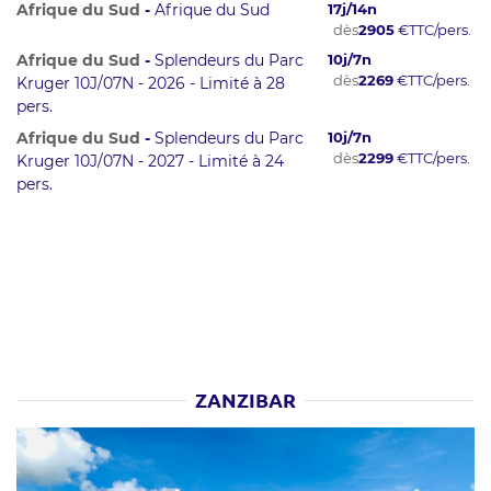
Afrique du Sud
-
Afrique du Sud
17
j/
14
n
dès
2905
€
TTC/pers.
Afrique du Sud
-
Splendeurs du Parc
10
j/
7
n
dès
2269
€
TTC/pers.
Kruger 10J/07N - 2026 - Limité à 28
pers.
Afrique du Sud
-
Splendeurs du Parc
10
j/
7
n
dès
2299
€
TTC/pers.
Kruger 10J/07N - 2027 - Limité à 24
pers.
ZANZIBAR