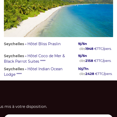
Seychelles
-
Hôtel Bliss Praslin
9
j/
6
n
dès
1948
€
TTC/pers.
Seychelles
-
Hôtel Coco de Mer &
9
j/
6
n
dès
2158
€
TTC/pers.
Black Parrot Suites ****
Seychelles
-
Hôtel Indian Ocean
10
j/
7
n
dès
2428
€
TTC/pers.
Lodge ****
s mis à votre disposition.