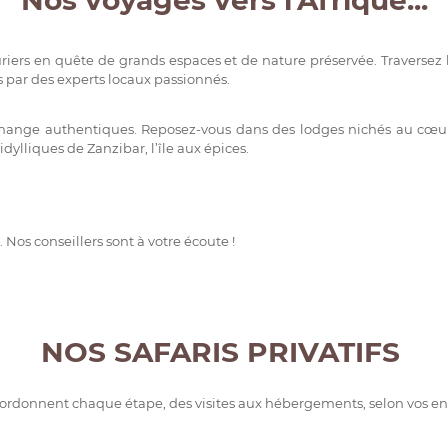
Nos voyages vers l'Afrique...
riers en quête de grands espaces et de nature préservée. Traversez l
 par des experts locaux passionnés.
ange authentiques. Reposez-vous dans des lodges nichés au cœur d
ylliques de Zanzibar, l’île aux épices.
Nos conseillers sont à votre écoute !
NOS SAFARIS PRIVATIFS
 coordonnent chaque étape, des visites aux hébergements, selon vos env