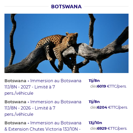
BOTSWANA
Botswana
-
Immersion au Botswana
11
j/
8
n
dès
6019
€
TTC/pers.
11J/8N - 2027 - Limité à 7
pers./véhicule
Botswana
-
Immersion au Botswana
11
j/
8
n
dès
6204
€
TTC/pers.
11J/8N - 2026 - Limité à 7
pers./véhicule
Botswana
-
Immersion au Botswana
13
j/
10
n
dès
6929
€
TTC/pers.
& Extension Chutes Victoria 13J/10N -