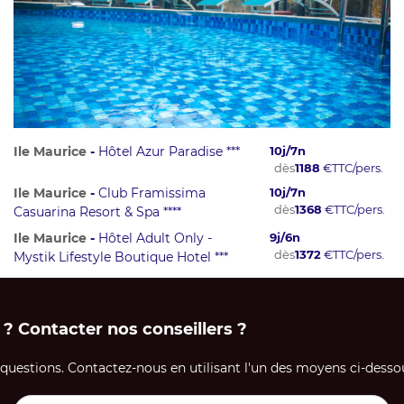
Ile Maurice
-
Hôtel Azur Paradise ***
10
j/
7
n
dès
1188
€
TTC/pers.
Ile Maurice
-
Club Framissima
10
j/
7
n
dès
1368
€
TTC/pers.
Casuarina Resort & Spa ****
Ile Maurice
-
Hôtel Adult Only -
9
j/
6
n
dès
1372
€
TTC/pers.
Mystik Lifestyle Boutique Hotel ***
 ? Contacter nos conseillers ?
uestions. Contactez-nous en utilisant l'un des moyens ci-dessou