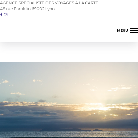
AGENCE SPÉCIALISTE DES VOYAGES A LA CARTE
48 rue Franklin 69002 Lyon.
MENU
Amerique du nord
Asie proche orient
Amerique latine
Les îles
Océanie
Terres d'Afrique
04 78 42 98 82