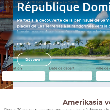
République Dominica
AGENCE SPÉCIALISTE DES VOYAGES A LA CARTE
48 rue Franklin 69002 Lyon.
Partez à la découverte de la péninsule de Samaná : 
plages de Las Terrenas à la randonnée vers la cascad
Limón, poursuivez jusqu’au village de pêcheurs de L
Galeras avant de plonger dans les eaux cristallines de
mer des Caraïbes à Bayahibe.
Découvrir
Destination
Date de départ
Ville de
Amerikasia v
Depuis 30 ans nous accompagnons nos clients à découvrir le Mo