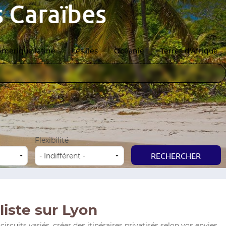
Caraïbes
Amerique latine
Les îles
Océanie
Terres d'Afrique
Flexibilité
iste sur Lyon
uits variés, créer des itinéraires privatisés selon vos envies