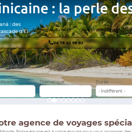
ine : la perle des 
des
Amerique du nord
Asie proche orient
e d’El
as
04 78 42 98 82
 la
 départ
Thématique
Durée
otre agence de voyages spécial
nde. Notre équipe est à votre écoute pour vous proposer des circ