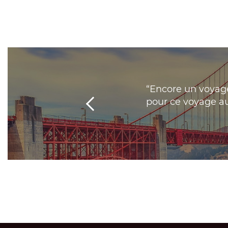
nseils avisés et expérimentés,
“Encore un voyag
n ne peut que vous recommander !
pour ce voyage aux
Caroline et Guillaume, LYON