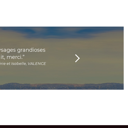
ysages grandioses
“Un circuit que nous avions vu su
t, merci.”
Très réactifs et plein de tuyaux
érie et Isabelle, VALENCE
Chili).”