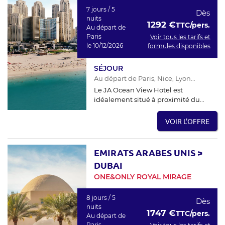
7 jours / 5
Dès
nuits
1292 €
TTC/pers.
Au départ de
Paris
Voir tous les tarifs et
le 10/12/2026
formules disponibles
SÉJOUR
Au départ de Paris, Nice, Lyon...
Le JA Ocean View Hotel est
idéalement situé à proximité du...
VOIR L'OFFRE
EMIRATS ARABES UNIS
>
DUBAI
ONE&ONLY ROYAL MIRAGE
8 jours / 5
Dès
nuits
1747 €
TTC/pers.
Au départ de
Paris