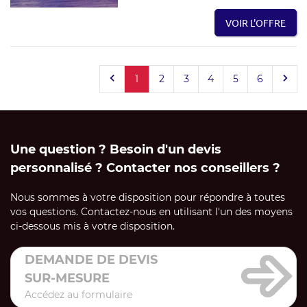
VOIR L'OFFRE
1
2
3
4
5
6
Une question ? Besoin d'un devis
personnalisé ? Contacter nos conseillers ?
Nous sommes à votre disposition pour répondre à toutes
vos questions. Contactez-nous en utilisant l'un des moyens
ci-dessous mis à votre disposition.
DEMANDE DE DEVIS
SUR-MESURE
Accédez au formulaire