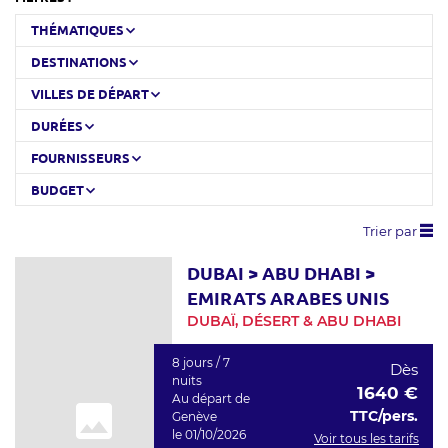
THÉMATIQUES
DESTINATIONS
VILLES DE DÉPART
DURÉES
FOURNISSEURS
BUDGET
Trier par
DUBAI
>
ABU DHABI
>
EMIRATS ARABES UNIS
DUBAÏ, DÉSERT & ABU DHABI
8 jours / 7
Dès
nuits
1640 €
Au départ de
TTC/pers.
Genève
le 01/10/2026
Voir tous les tarifs