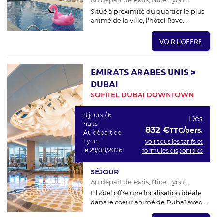
Situé à proximité du quartier le plus
animé de la ville, l'hôtel Rove...
VOIR L'OFFRE
EMIRATS ARABES UNIS
>
DUBAI
SOFITEL DUBAI DOWNTOWN
8 jours / 6
Dès
nuits
832 €
TTC/pers.
Au départ de
Lyon
Voir tous les tarifs et
le 29/08/2026
formules disponibles
SÉJOUR
Au départ de Paris, Nice, Lyon...
L'hôtel offre une localisation idéale
dans le coeur animé de Dubaï avec...