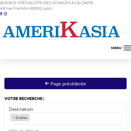
AGENCE SPÉCIALISTE DES VOYAGES A LA CARTE
48 rue Franklin 69002 Lyon.
MENU
Amerique du nord
Asie proche orient
Page précédente
Amerique latine
VOTRE RECHERCHE :
Les îles
Destination
Océanie
×
Dubai
Terres d'Afrique