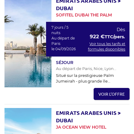
EMIRATS ARABES UNIS
>
DUBAI
SOFITEL DUBAI THE PALM
7 jours / 5
Dès
nuits
922 €
TTC/pers.
Au départ de
Paris
Voir tous les tarifs et
le 04/09/2026
formules disponibles
SÉJOUR
Au départ de Paris, Nice, Lyon...
Situé sur la prestigieuse Palm
Jumeirah - plus grande île...
VOIR L'OFFRE
EMIRATS ARABES UNIS
>
DUBAI
JA OCEAN VIEW HOTEL