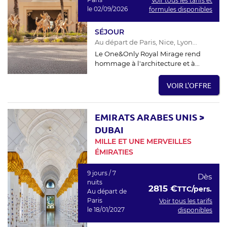
Voir tous les tarifs et
le 02/09/2026
formules disponibles
SÉJOUR
Au départ de Paris, Nice, Lyon...
Le One&Only Royal Mirage rend
hommage à l'architecture et à...
VOIR L'OFFRE
EMIRATS ARABES UNIS
>
DUBAI
MILLE ET UNE MERVEILLES
ÉMIRATIES
9 jours / 7
Dès
nuits
2815 €
TTC/pers.
Au départ de
Paris
Voir tous les tarifs
le 18/01/2027
disponibles