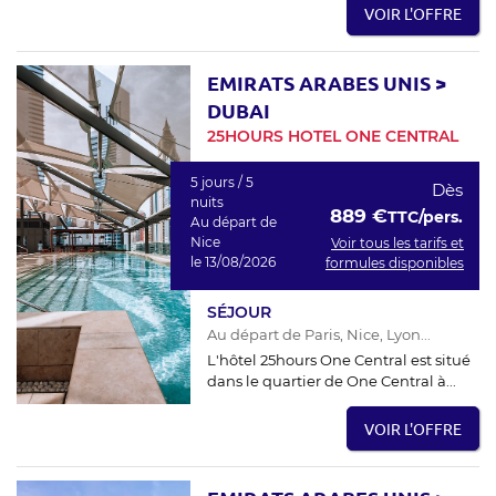
VOIR L'OFFRE
EMIRATS ARABES UNIS
>
DUBAI
25HOURS HOTEL ONE CENTRAL
5 jours / 5
Dès
nuits
889 €
TTC/pers.
Au départ de
Nice
Voir tous les tarifs et
le 13/08/2026
formules disponibles
SÉJOUR
Au départ de Paris, Nice, Lyon...
L'hôtel 25hours One Central est situé
dans le quartier de One Central à...
VOIR L'OFFRE