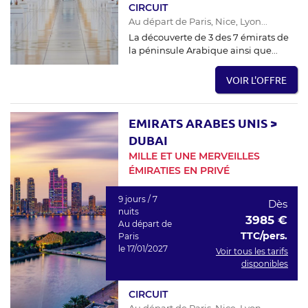
CIRCUIT
Au départ de Paris, Nice, Lyon...
La découverte de 3 des 7 émirats de
la péninsule Arabique ainsi que...
VOIR L'OFFRE
EMIRATS ARABES UNIS
>
DUBAI
MILLE ET UNE MERVEILLES
ÉMIRATIES EN PRIVÉ
9 jours / 7
Dès
nuits
3985 €
Au départ de
TTC/pers.
Paris
le 17/01/2027
Voir tous les tarifs
disponibles
CIRCUIT
Au départ de Paris, Nice, Lyon...