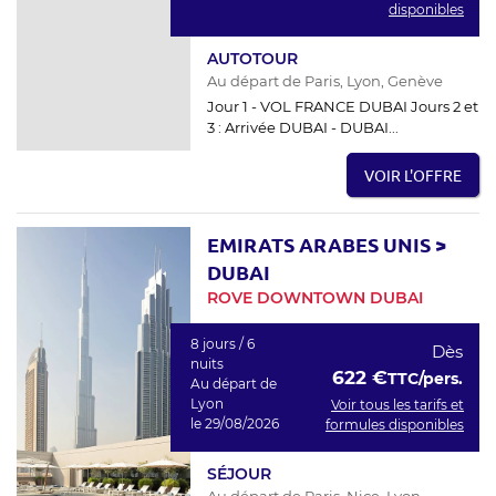
disponibles
AUTOTOUR
Au départ de Paris, Lyon, Genève
Jour 1 - VOL FRANCE DUBAI Jours 2 et
3 : Arrivée DUBAI - DUBAI...
VOIR L'OFFRE
EMIRATS ARABES UNIS
>
DUBAI
ROVE DOWNTOWN DUBAI
8 jours / 6
Dès
nuits
622 €
TTC/pers.
Au départ de
Lyon
Voir tous les tarifs et
le 29/08/2026
formules disponibles
SÉJOUR
Au départ de Paris, Nice, Lyon...