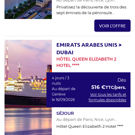
Privatisez la découverte de trois des
sept émirats de la péninsule...
VOIR L'OFFRE
EMIRATS ARABES UNIS
>
DUBAI
HÔTEL QUEEN ELIZABETH 2
HOTEL ****
4 jours / 3
Dès
nuits
516 €
TTC/pers.
Au départ de
Genève
Voir tous les tarifs et
le 16/09/2026
formules disponibles
SÉJOUR
Au départ de Paris, Nice, Lyon...
Hôtel Queen Elizabeth 2 Hotel ****