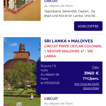
CIRCUIT
Au départ de Paris
Taprobane, Serendib, Ceylan… île
était une fois le Sri Lanka. Une île...
VOIR L'OFFRE
SRI LANKA
>
MALDIVES
CIRCUIT PRIVÉ CEYLAN COLONIAL
+ SÉJOUR MALDIVES 4* - SRI
LANKA
15 jours / 12
Dès
nuits
3960 €
Au départ de
TTC/pers.
Paris
le 07/09/2026
Voir tous les tarifs
disponibles
CIRCUIT
Au départ de Paris