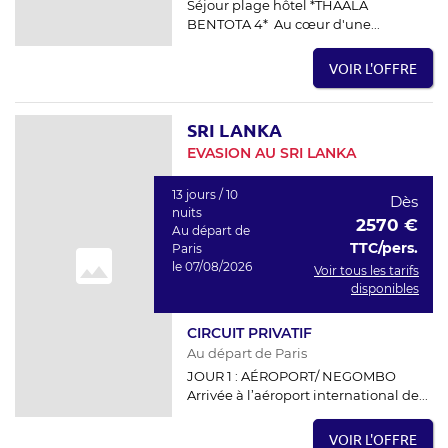
Séjour plage hôtel *THAALA
BENTOTA 4* Au cœur d'une...
VOIR L'OFFRE
SRI LANKA
EVASION AU SRI LANKA
13 jours / 10
Dès
nuits
2570 €
Au départ de
TTC/pers.
Paris
le 07/08/2026
Voir tous les tarifs
disponibles
CIRCUIT PRIVATIF
Au départ de Paris
JOUR 1 : AÉROPORT/ NEGOMBO
Arrivée à l’aéroport international de...
VOIR L'OFFRE