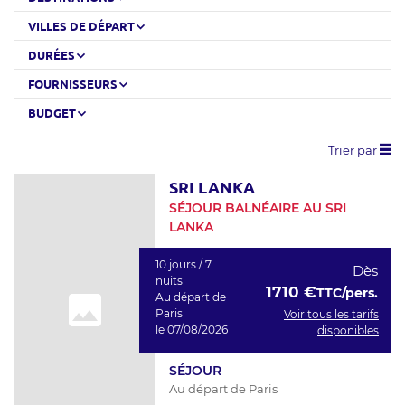
VILLES DE DÉPART
DURÉES
FOURNISSEURS
BUDGET
Trier par
SRI LANKA
SÉJOUR BALNÉAIRE AU SRI
LANKA
10 jours / 7
Dès
nuits
1710 €
TTC/pers.
Au départ de
Paris
Voir tous les tarifs
le 07/08/2026
disponibles
SÉJOUR
Au départ de Paris