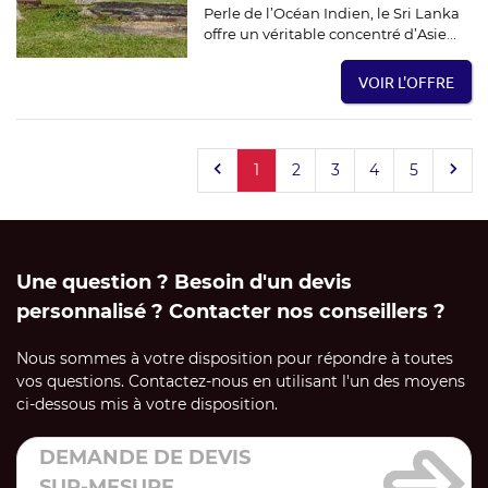
Perle de l’Océan Indien, le Sri Lanka
offre un véritable concentré d’Asie...
VOIR L'OFFRE
1
2
3
4
5
Une question ? Besoin d'un devis
personnalisé ? Contacter nos conseillers ?
Nous sommes à votre disposition pour répondre à toutes
vos questions. Contactez-nous en utilisant l'un des moyens
ci-dessous mis à votre disposition.
DEMANDE DE DEVIS
SUR-MESURE