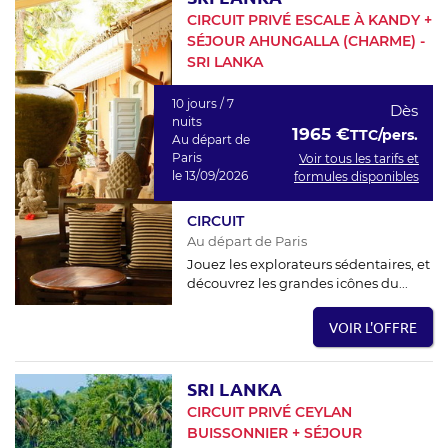
CIRCUIT PRIVÉ ESCALE À KANDY +
SÉJOUR AHUNGALLA (CHARME) -
SRI LANKA
10 jours / 7
Dès
nuits
1965 €
TTC/pers.
Au départ de
Paris
Voir tous les tarifs et
le 13/09/2026
formules disponibles
CIRCUIT
Au départ de Paris
Jouez les explorateurs sédentaires, et
découvrez les grandes icônes du...
VOIR L'OFFRE
SRI LANKA
CIRCUIT PRIVÉ CEYLAN
BUISSONNIER + SÉJOUR