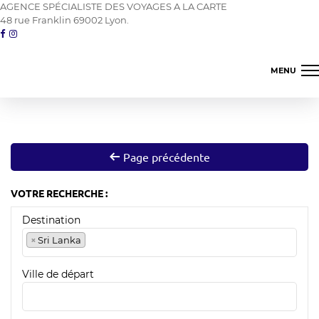
AGENCE SPÉCIALISTE DES VOYAGES A LA CARTE
48 rue Franklin 69002 Lyon.
MENU
Amerique du nord
Asie proche orient
Page précédente
Amerique latine
VOTRE RECHERCHE :
Les îles
Destination
Océanie
×
Sri Lanka
Terres d'Afrique
Ville de départ
04 78 42 98 82