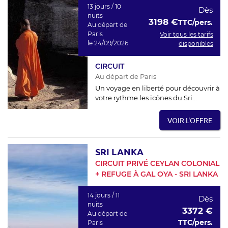
13 jours / 10
Dès
nuits
3198 €
TTC/pers.
Au départ de
Paris
Voir tous les tarifs
le 24/09/2026
disponibles
CIRCUIT
Au départ de Paris
Un voyage en liberté pour découvrir à
votre rythme les icônes du Sri...
VOIR L'OFFRE
SRI LANKA
CIRCUIT PRIVÉ CEYLAN COLONIAL
+ REFUGE À GAL OYA - SRI LANKA
14 jours / 11
Dès
nuits
3372 €
Au départ de
TTC/pers.
Paris