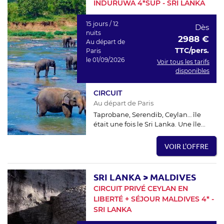
INDURUWA 4*SUP - SRI LANKA
15 jours / 12
Dès
nuits
2988 €
Au départ de
TTC/pers.
Paris
le 01/09/2026
Voir tous les tarifs
disponibles
CIRCUIT
Au départ de Paris
Taprobane, Serendib, Ceylan… île
était une fois le Sri Lanka. Une île...
VOIR L'OFFRE
SRI LANKA
>
MALDIVES
CIRCUIT PRIVÉ CEYLAN EN
LIBERTÉ + SÉJOUR MALDIVES 4* -
SRI LANKA