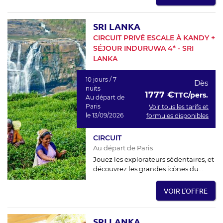
SRI LANKA
CIRCUIT PRIVÉ ESCALE À KANDY +
SÉJOUR INDURUWA 4* - SRI
LANKA
10 jours / 7
Dès
nuits
1777 €
TTC/pers.
Au départ de
Paris
Voir tous les tarifs et
le 13/09/2026
formules disponibles
CIRCUIT
Au départ de Paris
Jouez les explorateurs sédentaires, et
découvrez les grandes icônes du...
VOIR L'OFFRE
SRI LANKA