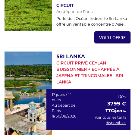
CIRCUIT
Au départ de Paris
Perle de l’Océan Indien, le Sri Lanka
offre un véritable concentré d’Asie...
VOIR L'OFFRE
SRI LANKA
CIRCUIT PRIVÉ CEYLAN
BUISSONNIER + ECHAPPÉE À
JAFFNA ET TRINCOMALEE - SRI
LANKA
17 jours / 14
Dès
nuits
3799 €
Au départ de
TTC/pers.
Paris
le 30/08/2026
Voir tous les tarifs
disponibles