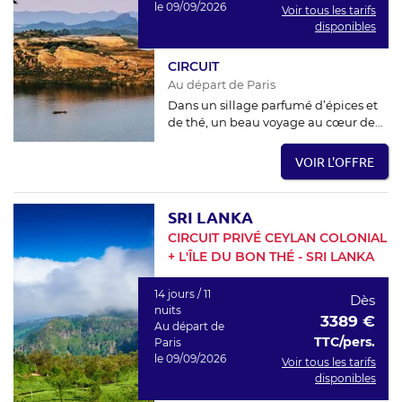
le 09/09/2026
Voir tous les tarifs
disponibles
CIRCUIT
Au départ de Paris
Dans un sillage parfumé d’épices et
de thé, un beau voyage au cœur de...
VOIR L'OFFRE
SRI LANKA
CIRCUIT PRIVÉ CEYLAN COLONIAL
+ L'ÎLE DU BON THÉ - SRI LANKA
14 jours / 11
Dès
nuits
3389 €
Au départ de
TTC/pers.
Paris
le 09/09/2026
Voir tous les tarifs
disponibles