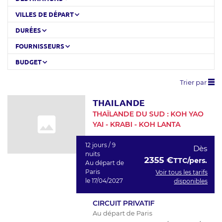
VILLES DE DÉPART
DURÉES
FOURNISSEURS
BUDGET
Trier par
THAILANDE
THAÏLANDE DU SUD : KOH YAO
YAI - KRABI - KOH LANTA
12 jours / 9
Dès
nuits
2355 €
TTC/pers.
Au départ de
Paris
Voir tous les tarifs
le 17/04/2027
disponibles
CIRCUIT PRIVATIF
Au départ de Paris