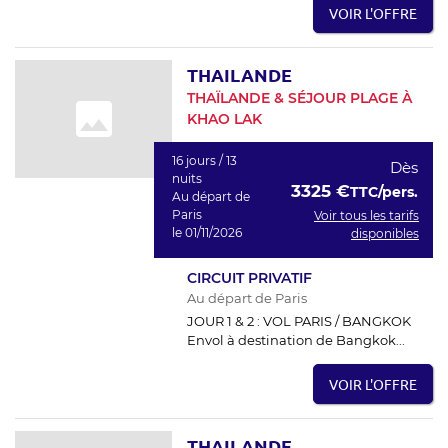
VOIR L'OFFRE
THAILANDE
THAÏLANDE & SÉJOUR PLAGE À
KHAO LAK
16 jours / 13
Dès
nuits
3325 €
TTC/pers.
Au départ de
Paris
Voir tous les tarifs
le 01/11/2026
disponibles
CIRCUIT PRIVATIF
Au départ de Paris
JOUR 1 & 2 : VOL PARIS / BANGKOK
Envol à destination de Bangkok...
VOIR L'OFFRE
THAILANDE