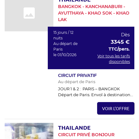
BANGKOK - KANCHANABURI -
AYUTTHAYA - KHAO SOK - KHAO
LAK
15 jours / 12
Dès
nuits
3345 €
Au départ de
TTC/pers.
Paris
le 01/10/2026
Voir tous les tarifs
disponibles
CIRCUIT PRIVATIF
Au départ de Paris
JOUR 1 & 2 : PARIS – BANGKOK
Départ de Paris. Envol à destination...
VOIR L'OFFRE
THAILANDE
CIRCUIT PRIVÉ BONJOUR