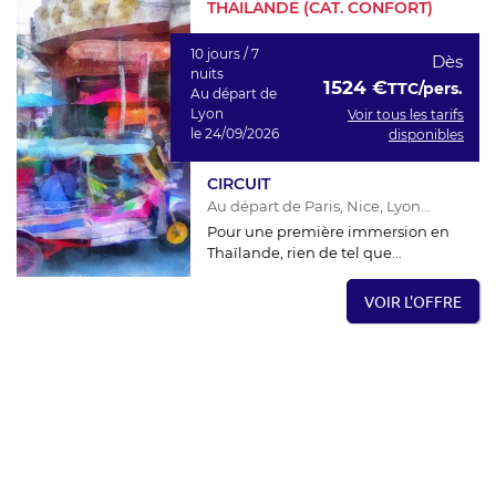
THAILANDE (CAT. CONFORT)
10 jours / 7
Dès
nuits
1524 €
TTC/pers.
Au départ de
Lyon
Voir tous les tarifs
le 24/09/2026
disponibles
CIRCUIT
Au départ de Paris, Nice, Lyon...
Pour une première immersion en
Thaïlande, rien de tel que...
VOIR L'OFFRE
THAILANDE
CIRCUIT PRIVÉ BONJOUR
THAILANDE (CAT. SUP.)
10 jours / 7
Dès
nuits