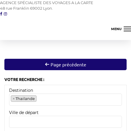
AGENCE SPÉCIALISTE DES VOYAGES A LA CARTE
48 rue Franklin 69002 Lyon.
MENU
Amerique du nord
Asie proche orient
Page précédente
Amerique latine
VOTRE RECHERCHE :
Les îles
Destination
Océanie
×
Thailande
Terres d'Afrique
Ville de départ
04 78 42 98 82