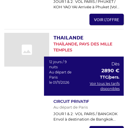
JOUR 1 & 2 : VOL PARIS / PHUKET /
KOH YAO YAI Arrivée à Phuket (Vol...
VOIR L'OFFRE
THAILANDE
THAÏLANDE, PAYS DES MILLE
TEMPLES
12 jours / 9
Dès
nuits
2890 €
Au départ de
TTC/pers.
Paris
le 01/11/2026
Voir tous les tarifs
disponibles
CIRCUIT PRIVATIF
Au départ de Paris
JOUR 1 & 2 : VOL PARIS / BANGKOK
Envol à destination de Bangkok...